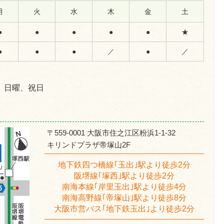
月
火
水
木
金
土
●
●
●
●
●
★
●
●
●
／
●
／
、日曜、祝日
〒559-0001 大阪市住之江区粉浜1-1-32
キリンドプラザ帝塚山2F
地下鉄四つ橋線｢玉出｣駅より徒歩2分
阪堺線｢塚西｣駅より徒歩2分
南海本線｢岸里玉出｣駅より徒歩4分
南海高野線｢帝塚山｣駅より徒歩8分
大阪市営バス｢地下鉄玉出｣より徒歩2分