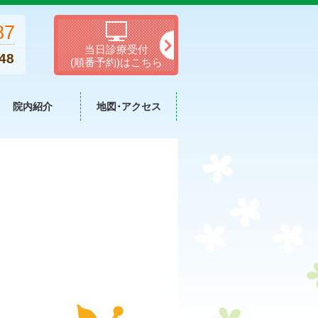
87
当日診療受付
48
(順番予約)はこちら
院内紹介
地図･アクセス